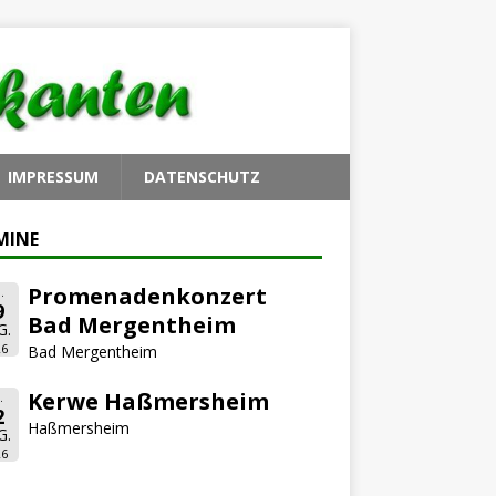
IMPRESSUM
DATENSCHUTZ
MINE
Promenadenkonzert
.
9
Bad Mergentheim
G.
26
Bad Mergentheim
Kerwe Haßmersheim
.
2
Haßmersheim
G.
26