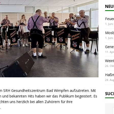
NEU
Feuer
1. Juni
Mosba
1. Juni
Gene
11. Apr
Wein
26. Ok
Haßm
24. Au
 im SRH Gesundheitszentrum Bad Wimpfen aufzutreten. Mit
SUC
 und bekannten Hits haben wir das Publikum begeistert. Es
ten uns herzlich bei allen Zuhörern für ihre
.