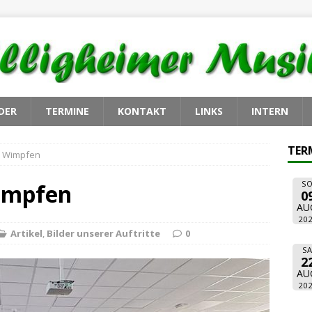
DER
TERMINE
KONTAKT
LINKS
INTERN
TER
d Wimpfen
SO
impfen
0
AU
20
Artikel
,
Bilder unserer Auftritte
0
SA
2
AU
20